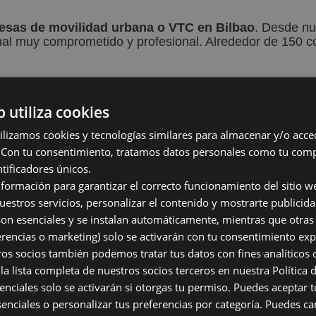
esas de movilidad urbana o VTC en Bilbao
. Desde nu
nal muy comprometido y profesional. Alrededor de 150 c
b utiliza cookies
lizamos cookies y tecnologías similares para almacenar y/o acce
o. Con tu consentimiento, tratamos datos personales como tu co
tificadores únicos.
en Bilbao
nformación para garantizar el correcto funcionamiento del sitio we
de Getxo, en una de las zonas con
nuestros servicios, personalizar el contenido y mostrarte publicida
rvicio excelente, rápido. Dentro de
on esenciales y se instalan automáticamente, mientras que otras
idad urbana
trabajamos con la
 solicitada.
ferencias o marketing) solo se activarán con tu consentimiento exp
os socios también podemos tratar tus datos con fines analíticos o
 pocos minutos del aeropuerto, del
la lista completa de nuestros socios terceros en nuestra Política 
s de la región. De esta manera
enciales solo se activarán si otorgas tu permiso. Puedes aceptar t
banas para hacer el traslado de los
senciales o personalizar tus preferencias por categoría. Puedes ca