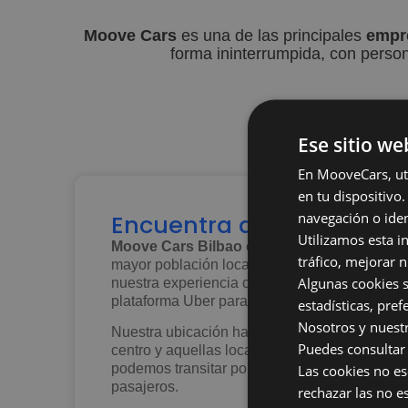
Moove Cars
es una de las principales
empr
forma ininterrumpida, con perso
Ese sitio we
En MooveCars, uti
en tu dispositiv
navegación o iden
Encuentra a Moove Cars 
Utilizamos esta i
Moove Cars Bilbao
está ubicada en la zona 
tráfico, mejorar 
mayor población local a la que poder dar un se
Algunas cookies s
nuestra experiencia como
empresa de movil
plataforma Uber para llegar a toda la demanda
estadísticas, pre
Nosotros y nuestr
Nuestra ubicación hace posible que estemos a
Puedes consultar 
centro y aquellas localizaciones más turística
Las cookies no es
podemos transitar por zonas urbanas e interur
pasajeros.
rechazar las no e