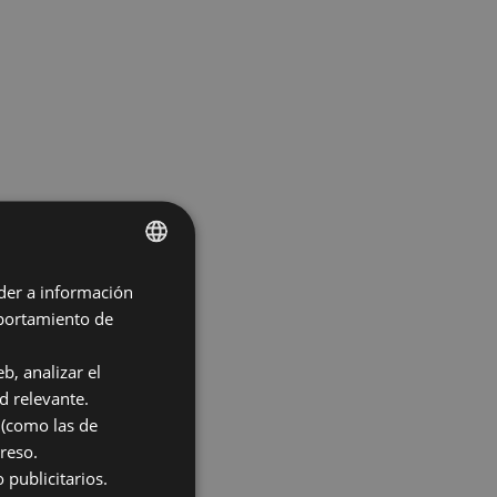
der a información
SPANISH
mportamiento de
ENGLISH
b, analizar el
d relevante.
 (como las de
reso.
 publicitarios.