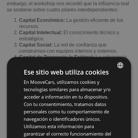
embargo, el workshop nos recordó que la influencia real
se sostiene sobre cuatro pilares interdependientes:
Capital Económico:
La gestión eficiente de los
recursos.
Capital Intelectual:
El conocimiento técnico y
estratégico.
Capital Social:
La red de confianza que
construimos con equipos internos y externos.
Capital de Presencia (o Erótico):
La coherencia,
la energía y la capacidad de conectar desde la
autenticidad.
Ese sitio web utiliza cookies
Comprender estos capitales cambia la mirada: la
En MooveCars, utilizamos cookies y
SPANISH
influencia no es algo que “se tiene” o “no se tiene”, sino
una
habilidad estratégica
que se entrena, igual que
tecnologías similares para almacenar y/o
ENGLISH
cualquier otra herramienta de planificación.
acceder a información en tu dispositivo.
Con tu consentimiento, tratamos datos
Pequeños ajustes para un impacto
personales como tu comportamiento de
humano y efectivo
navegación o identificadores únicos.
A veces, en momentos de tensión, descuidamos factores
Utilizamos esta información para
que parecen secundarios pero que son determinantes
garantizar el correcto funcionamiento del