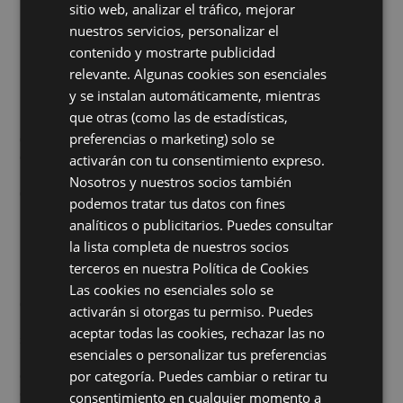
para el éxito de un mensaje:
sitio web, analizar el tráfico, mejorar
nuestros servicios, personalizar el
¿Qué transmite nuestra
postura
?
¿Cómo interpretan los demás nuestra
velocidad al
contenido y mostrarte publicidad
hablar
?
relevante. Algunas cookies son esenciales
¿Qué efecto produce nuestro
movimiento natural
y se instalan automáticamente, mientras
en una reunión?
que otras (como las de estadísticas,
Estos elementos pueden sumar claridad y confianza, o
preferencias o marketing) solo se
generar distancia y resistencia. Ajustarlos no implica
construir una versión artificial de nosotros mismos, sino
activarán con tu consentimiento expreso.
buscar la
coherencia
entre nuestro rol y el mensaje que
Nosotros y nuestros socios también
queremos trasladar.
podemos tratar tus datos con fines
Conclusión: Liderar personas, no solo
analíticos o publicitarios. Puedes consultar
la lista completa de nuestros socios
procesos
terceros en nuestra Política de Cookies
Me quedo con una de las conclusiones más poderosas
Las cookies no esenciales solo se
del taller:
comunicar mejor no es “actuar”, es alinear
activarán si otorgas tu permiso. Puedes
intención y presencia.
En
Moove Cars
trabajamos
aceptar todas las cookies, rechazar las no
sobre procesos, pero lideramos a personas. Y las
esenciales o personalizar tus preferencias
personas se conectan a través de mensajes claros,
por categoría. Puedes cambiar o retirar tu
coherentes y genuinos. Por eso, invertir en nuestra
comunicación no es un extra: es una herramienta
consentimiento en cualquier momento a