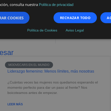
ción, consulta nuestra
Política de privacidad
esente
RAR COOKIES
RECHAZAR TODO
A
 por dónde empiezas, sino por tu capacidad para seguir crecie
o sepan aprender, desaprender y reaprender”.
Política de Cookies
Aviso Legal
resar
MOOVECARS EN EL MUNDO
Liderazgo femenino: Menos límites, más nosotras
¿Cuántas veces las mujeres nos quedamos esperando el
momento perfecto para dar un paso al frente? Nos
boicoteamos antes de empezar.
LEER MÁS