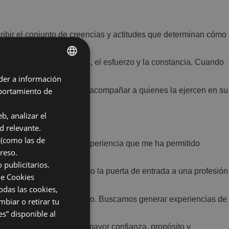
ribir el conjunto de creencias y actitudes que determinan cómo
mediante el aprendizaje, el esfuerzo y la constancia. Cuando
der a información
SPANISH
mportamiento de
 en valor sus competencias y acompañar a quienes la ejercen en su
ENGLISH
b, analizar el
d relevante.
 (como las de
tos de conductores. Una experiencia que me ha permitido
reso.
oral.
 publicitarios.
oove Cars Academy
como la puerta de entrada a una profesión
de Cookies
arrollo y reconocimiento.
odas las cookies,
te o un “check” completado. Buscamos generar experiencias de
mbiar o retirar tu
ido.
s” disponible al
n futuro profesional con mayor confianza, propósito y