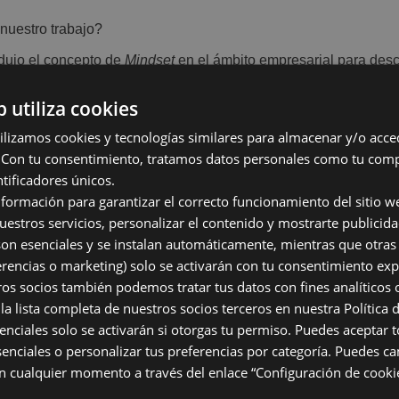
nuestro trabajo?
odujo el concepto de
Mindset
en el ámbito empresarial para desc
b utiliza cookies
iento sostiene que nuestras capacidades pueden desarrollarse 
u compromiso, su confianza y su sentimiento de pertenencia.
lizamos cookies y tecnologías similares para almacenar y/o acce
o. Con tu consentimiento, tratamos datos personales como tu co
el acceso a una profesión, sino contribuir a dignificarla, poner
tificadores únicos.
nformación para garantizar el correcto funcionamiento del sitio we
nestar
nuestros servicios, personalizar el contenido y mostrarte publicida
on esenciales y se instalan automáticamente, mientras que otras
n de Moove Cars, he tenido la oportunidad de trabajar con cien
ferencias o marketing) solo se activarán con tu consentimiento exp
derosa herramienta de crecimiento profesional y bienestar lab
os socios también podemos tratar tus datos con fines analíticos o
estros alumnos en el centro del proyecto. Queremos que vean
M
la lista completa de nuestros socios terceros en nuestra Política 
ades y, al mismo tiempo, como el comienzo de un camino de des
enciales solo se activarán si otorgas tu permiso. Puedes aceptar t
lá de la formación presencial entendida como un simple trámi
senciales o personalizar tus preferencias por categoría. Puedes ca
cto real, donde cada logro tenga valor y cada avance sea reconoc
 cualquier momento a través del enlace “Configuración de cookie
scubrir nuevas posibilidades, ampliar horizontes y construir u