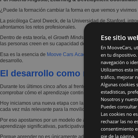
¿Puede la formación cambiar la forma en que vemos y vivimos 
La psicóloga Carol Dweck, de la Universidad de Stanford, intr
afrontamos los retos profesionales.
Ese sitio we
Dentro de esta teoría, el
Growth Mindset
o mentalidad de crecim
las personas creen en su capacidad de evolucionar, aumenta s
En MooveCars, uti
en tu dispositiv
Esa es la esencia de
Moove Cars Academy
: no solo facilitar 
desarrollo.
navegación o iden
Utilizamos esta i
El desarrollo como motor de bie
tráfico, mejorar 
Algunas cookies s
Durante los últimos cinco años al frente del área de Formació
estadísticas, pre
comprobar cómo el aprendizaje continuo se convierte en una po
Nosotros y nuestr
Hoy iniciamos una nueva etapa con la ambición de situar a nu
Puedes consultar 
cada vez más relevante para la movilidad de las grandes ciud
Las cookies no es
Por eso apostamos por un modelo de aprendizaje que va más al
rechazar las no e
aprendizaje significativas, participativas y orientadas al impa
consentimiento en
pie de la página.
Porque aprender no es únicamente adquirir conocimientos. Es de